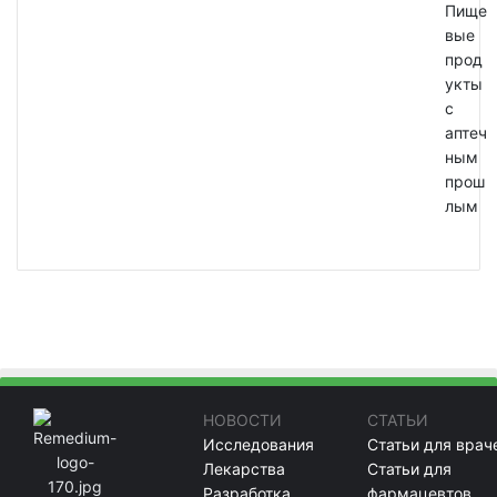
Пище
вые
прод
укты
с
аптеч
ным
прош
лым
НОВОСТИ
СТАТЬИ
Исследования
Статьи для врач
Лекарства
Статьи для
Разработка
фармацевтов