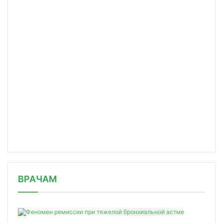
/news/krug-dobra-provyel-pervuyu-zak/
ВРАЧАМ