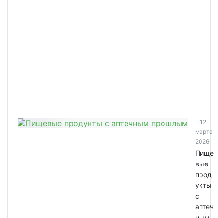
12
марта
2026
Пище
вые
прод
укты
с
аптеч
ным