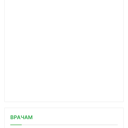
/news/kitayskaya-kompaniya-cansino-z/
ВРАЧАМ