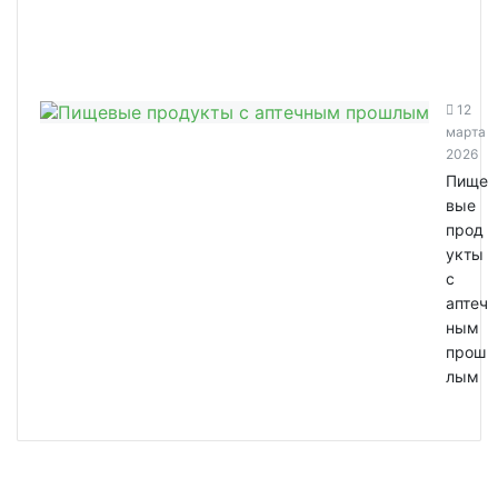
12
марта
2026
Пище
вые
прод
укты
с
аптеч
ным
прош
лым