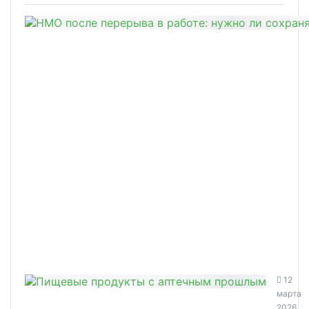
12
марта
2026