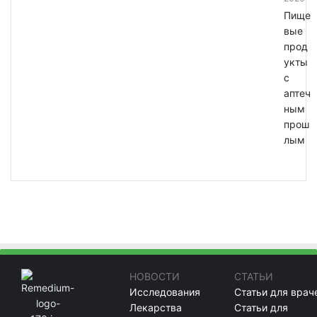
Пище
вые
прод
укты
с
аптеч
ным
прош
лым
НОВОСТИ
СТАТЬИ
Исследования
Статьи для врач
Лекарства
Статьи для