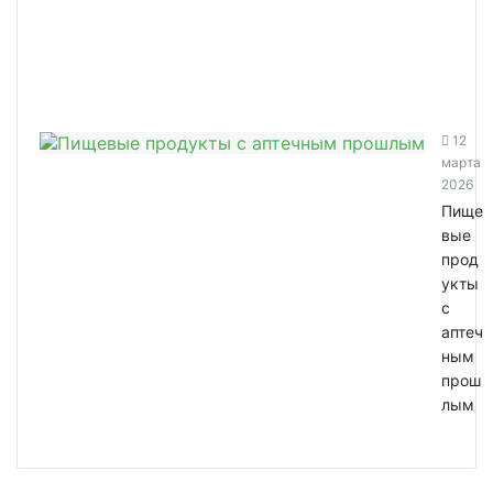
12
марта
2026
Пище
вые
прод
укты
с
аптеч
ным
прош
лым