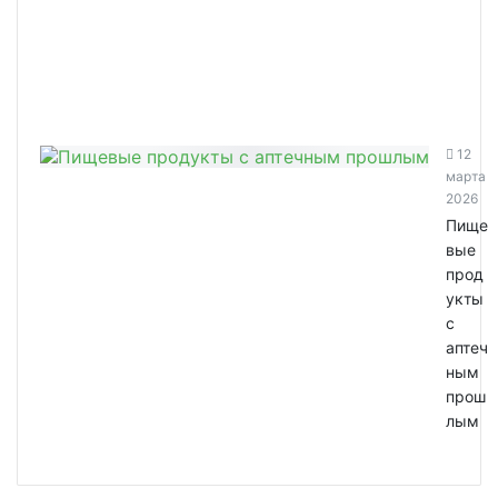
12
марта
2026
Пище
вые
прод
укты
с
аптеч
ным
прош
лым