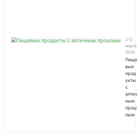
12
марта
2026
Пище
вые
прод
укты
с
аптеч
ным
прош
лым