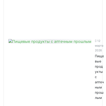
12
марта
2026
Пище
вые
прод
укты
с
аптеч
ным
прош
лым