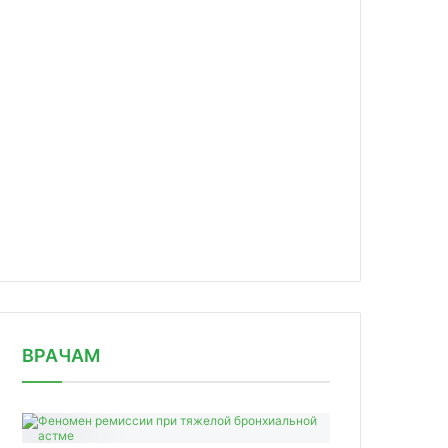
news/fizicheskaya-aktivnost-v-vide/
ВРАЧАМ