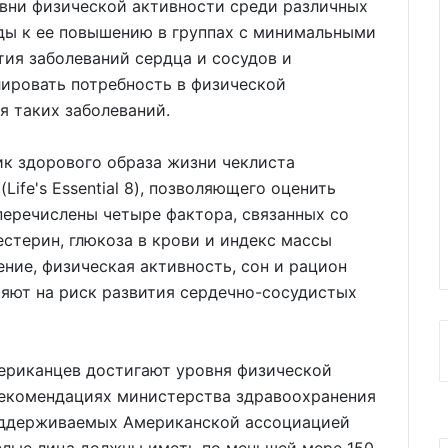
вни физической активности среди различных
оды к ее повышению в группах с минимальными
ия заболеваний сердца и сосудов и
лировать потребность в физической
я таких заболеваний.
ик здорового образа жизни чеклиста
ife's Essential 8), позволяющего оценить
 перечислены четыре фактора, связанных со
естерин, глюкоза в крови и индекс массы
ение, физическая активность, сон и рацион
лияют на риск развития сердечно-сосудистых
ериканцев достигают уровня физической
 рекомендациях министерства здравоохранения
оддерживаемых Американской ассоциацией