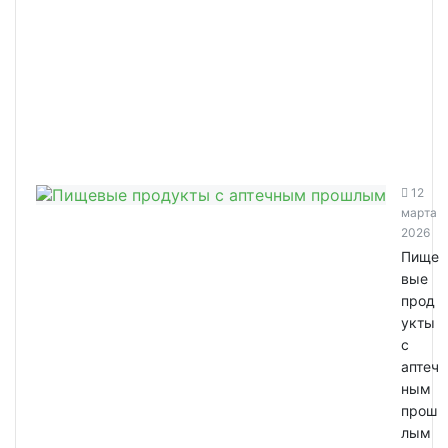
12
марта
2026
Пище
вые
прод
укты
с
аптеч
ным
прош
лым