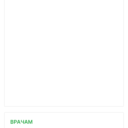
/news/fda-odobrilo-liofilizirovannuyu/
ВРАЧАМ