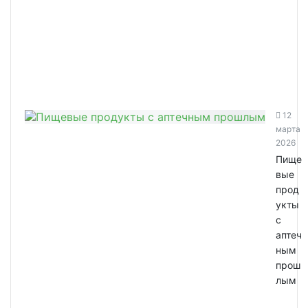
12
марта
2026
Пище
вые
прод
укты
с
аптеч
ным
прош
лым