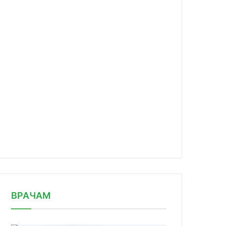
news/eksperty-oon-zayavlyayut-ob-os/
ВРАЧАМ