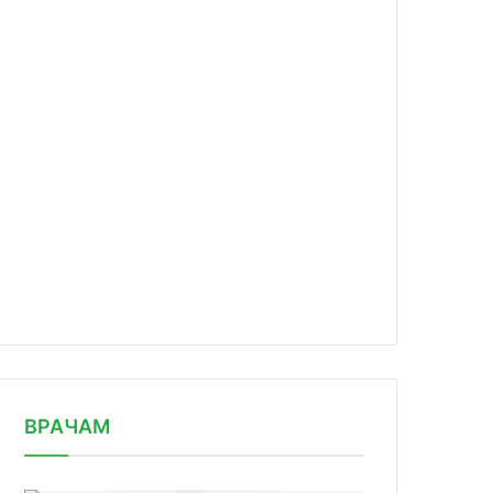
news/eksperty-obsudili-perspektivy/
ВРАЧАМ