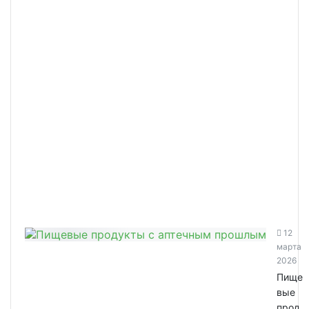
12
марта
2026
Пище
вые
прод