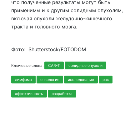
что полученные результаты могут быть
применимы и к другим солидным опухолям,
включая опухоли желудочно-кишечного
тракта и головного мозга.
Фото: Shutterstoсk/FOTODOM
Ключевые слова:
CAR-T
солидные опухоли
лимфома
онкология
исследование
рак
эффективность
разработка