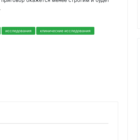
, приговор окажется менее строгим и будет
.
исследования
клинические исследования