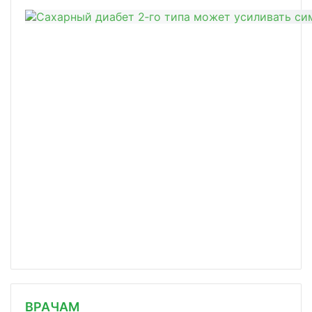
/news/bolshe-treti-pokupateley-prepa/
ВРАЧАМ