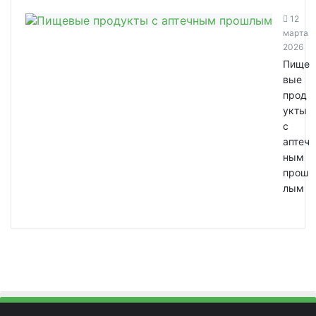
12
марта
2026
Пище
вые
прод
укты
с
аптеч
ным
прош
лым