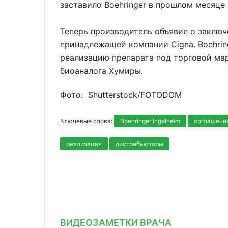
заставило Boehringer в прошлом месяце
Теперь производитель объявил о заключе
принадлежащей компании Cigna. Boehrin
реализацию препарата под торговой мар
биоаналога Хумиры.
Фото: Shutterstoсk/FOTODOM
Ключевые слова:
Boehringer Ingelheim
соглашени
реализация
дистрибьюторы
ВИДЕОЗАМЕТКИ ВРАЧА