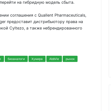
 перейти на гибридную модель сбыта.
нии соглашения с Quallent Pharmaceuticals,
ger предоставит дистрибьютору права на
кой Cyltezo, а также небрендированного
е
биоаналоги
Хумира
AbbVie
рынок