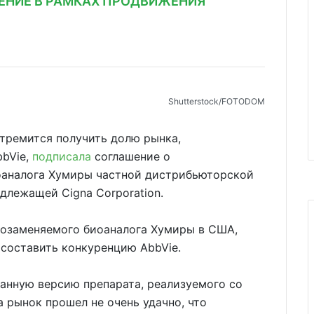
ЕНИЕ В РАМКАХ ПРОДВИЖЕНИЯ
Shutterstoсk/FOTODOM
 стремится получить долю рынка,
bbVie,
подписала
соглашение о
оаналога Хумиры частной дистрибьюторской
адлежащей Cigna Corporation.
имозаменяемого биоаналога Хумиры в США,
составить конкуренцию AbbVie.
анную версию препарата, реализуемого со
 рынок прошел не очень удачно, что