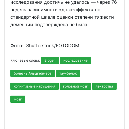
исследования достичь не удалось — через 76
недель зависимость «доза-эффект» по
стандартной шкале оценки степени тяжести
деменции подтверждена не была.
Фото: Shutterstoсk/FOTODOM
Ключевые слова:
Biogen
исследование
болезнь Альцгеймера
тау-белок
когнитивные нарушения
головной мозг
лекарства
мозг