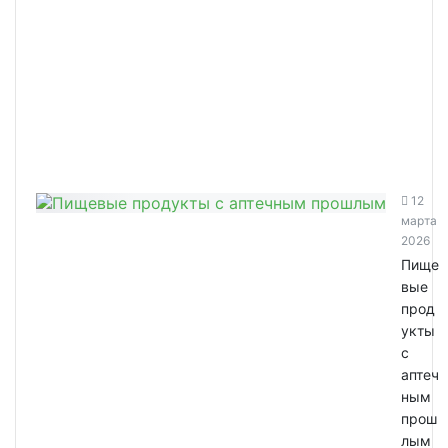
12
марта
2026
Пище
вые
прод
укты
с
аптеч
ным
прош
лым