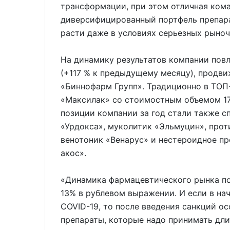
трансформации, при этом отличная ком
диверсифицированный портфель препар
расти даже в условиях серьезных рыноч
На динамику результатов компании пов
(+117 % к предыдущему месяцу), продв
«Биннофарм Групп». Традиционно в ТОП
«Максилак» со стоимостным объемом 171
позиции компании за год стали также с
«Урдокса», муколитик «Эльмуцин», прот
венотоник «Венарус» и нестероидное п
акос».
«Динамика фармацевтического рынка по
13% в рублевом выражении. И если в на
COVID-19, то после введения санкций о
препараты, которые надо принимать дл