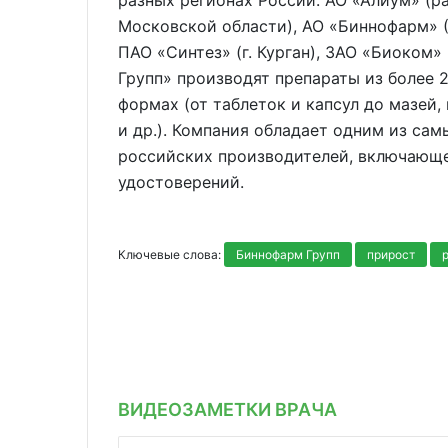
разных регионах России: АО «Алиум» (р
Московской области), АО «Биннофарм» (2
ПАО «Синтез» (г. Курган), ЗАО «Биоком»
Групп» производят препараты из более 
формах (от таблеток и капсул до мазей,
и др.). Компания обладает одним из са
российских производителей, включающе
удостоверений.
Ключевые слова:
Биннофарм Групп
прирост
ВИДЕОЗАМЕТКИ ВРАЧА