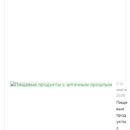
12
марта
2026
Пище
вые
прод
укты
с