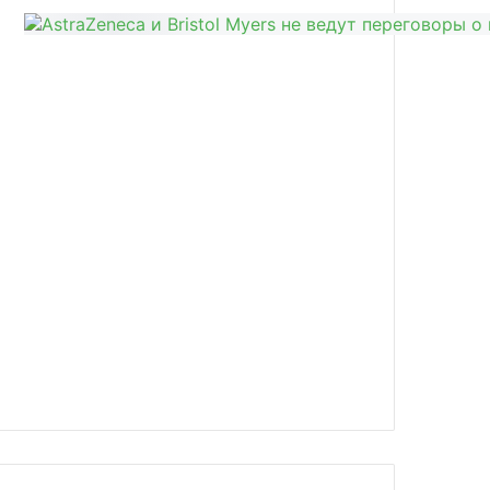
news/africa-cdc-i-aspen-rabotayut-n/