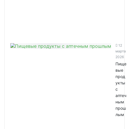
12
марта
2026
Пище
вые
прод
укты
с
аптеч
ным
прош
лым