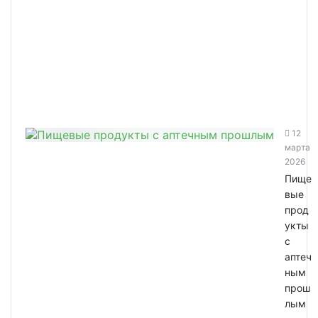
12
марта
2026
Пище
вые
прод
укты
с
аптеч
ным
прош
лым