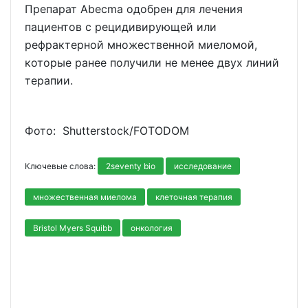
Препарат Abecma одобрен для лечения
пациентов с рецидивирующей или
рефрактерной множественной миеломой,
которые ранее получили не менее двух линий
терапии.
Фото: Shutterstoсk/FOTODOM
Ключевые слова:
2seventy bio
исследование
множественная миелома
клеточная терапия
Bristol Myers Squibb
онкология