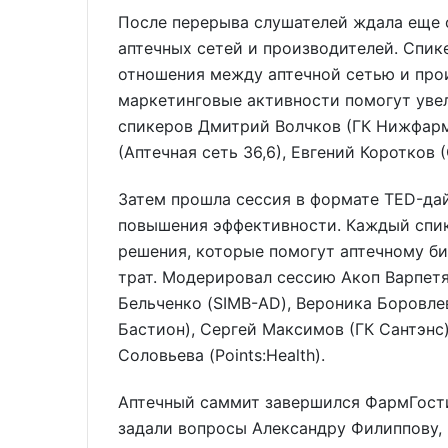
После перерыва слушателей ждала еще 
аптечных сетей и производителей. Спик
отношения между аптечной сетью и прои
маркетинговые активности помогут уве
спикеров Дмитрий Волчков (ГК Нижфарм
(Аптечная сеть 36,6), Евгений Коротков 
Затем прошла сессия в формате TED-да
повышения эффективности. Каждый спик
решения, которые помогут аптечному би
трат. Модерировал сессию Акоп Варпетя
Бельченко (SIMB-AD), Вероника Боровле
Бастион), Сергей Максимов (ГК Сантэнс
Соловьева (Points:Health).
Аптечный саммит завершился ФармГости
задали вопросы Александру Филиппову,