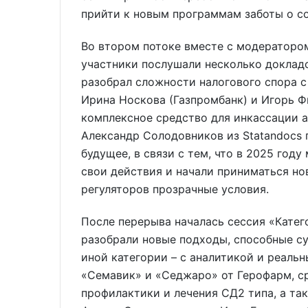
прийти к новым программам заботы о с
Во втором потоке вместе с модераторо
участники послушали несколько докладо
разобрал сложности налогового спора с
Ирина Носкова (Газпромбанк) и Игорь Фи
комплексное средство для инкассации а
Александр Солодовников из Statandocs 
будущее, в связи с тем, что в 2025 год
свои действия и начали приниматься но
регуляторов прозрачные условия.
После перерыва началась сессия «Катег
разобрали новые подходы, способные с
иной категории – с аналитикой и реаль
«Семавик» и «Седжаро» от Герофарм, ср
профилактики и лечения СД2 типа, а та