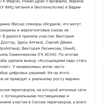
(ГК Медси), Роман Драй (Герофарм), Марина
БУ ФИЦ питания и биотехнологии) и Вадим
ана (Весна) спикеры обсудили, что могут
франшизы и маркетинговые союзы не
. В диалоге приняли участие: Виктория
 Доктор, Здесь Аптека), Сергей Дёмин
(ПроАптека), Виктория Лесникова, (АннА),
ьяна Семионенкова (ГК АСНА). По итогам
аба сделала вывод: «Ассоциациям надо стать
плат». У независимых аптек часто
бор цифровых решений. Из-за этого
в не приводят к реальному росту маржи».
ссия переговоров, на которой аптечные сети
ь с потенциальными поставщиками и
иняли участие в Сессии переговоров, а всего