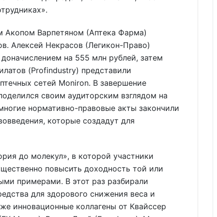
отрудниках».
м Акопом Варпетяном (Аптека Фарма)
в. Алексей Некрасов (Легикон-Право)
 доначислением на 555 млн рублей, затем
латов (Profindustry) представили
птечных сетей Moniron. В завершение
поделился своим аудиторским взглядом на
у многие нормативно-правовые акты закончили
вовведения, которые создадут для
ория до молекул», в которой участники
ущественно повысить доходность той или
ными примерами. В этот раз разбирали
едства для здорового снижения веса и
кже инновационные коллагены от Квайссер