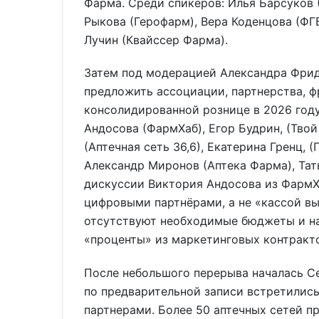
Фарма. Среди спикеров: Илья Барсуков 
Рыкова (Герофарм), Вера Коденцова (ФГ
Лучин (Квайссер Фарма).
Затем под модерацией Александра Фридм
предложить ассоциации, партнерства, 
консолидированной рознице в 2026 году
Андосова (ФармХаб), Егор Будрин, (Твой
(Аптечная сеть 36,6), Екатерина Гренц, 
Александр Миронов (Аптека Фарма), Тат
дискуссии Виктория Андосова из ФармХ
цифровыми партнёрами, а не «кассой вы
отсутствуют необходимые бюджеты и на
«проценты» из маркетинговых контракто
После небольшого перерыва началась Се
по предварительной записи встретилис
партнерами. Более 50 аптечных сетей пр