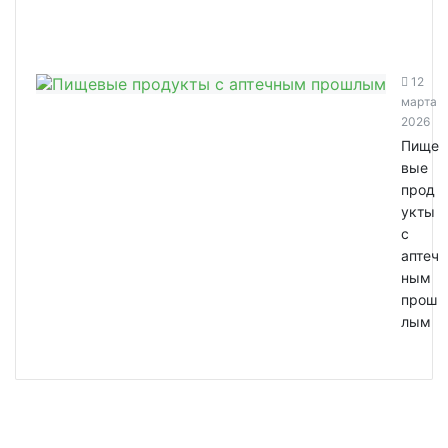
12
марта
2026
Пище
вые
прод
укты
с
аптеч
ным
прош
лым