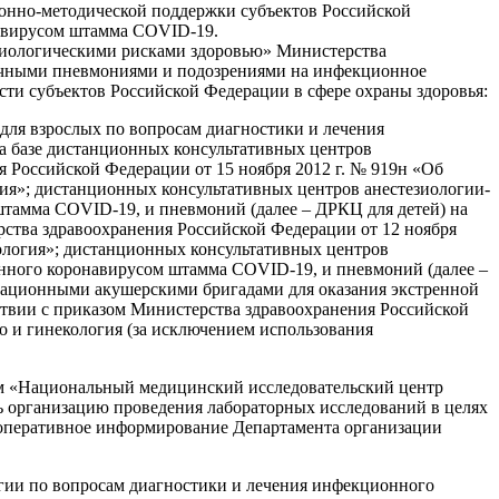
онно-методической поддержки субъектов Российской
навирусом штамма COVID-19.
биологическими рисками здоровью» Министерства
ичными пневмониями и подозрениями на инфекционное
сти субъектов Российской Федерации в сфере охраны здоровья:
для взрослых по вопросам диагностики и лечения
а базе дистанционных консультативных центров
 Российской Федерации от 15 ноября 2012 г. № 919н «Об
ия»; дистанционных консультативных центров анестезиологии-
штамма COVID-19, и пневмоний (далее – ДРКЦ для детей) на
рства здравоохранения Российской Федерации от 12 ноября
ология»; дистанционных консультативных центров
анного коронавирусом штамма COVID-19, и пневмоний (далее –
мационными акушерскими бригадами для оказания экстренной
ствии с приказом Министерства здравоохранения Российской
 и гинекология (за исключением использования
м «Национальный медицинский исследовательский центр
 организацию проведения лабораторных исследований в целях
ь оперативное информирование Департамента организации
гии по вопросам диагностики и лечения инфекционного