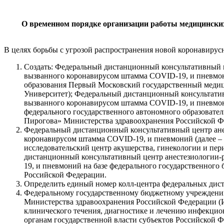
О временном порядке организации работы медицинских
В целях борьбы с угрозой распространения новой коронавирусн
Создать: Федеральный дистанционный консультативный ц
вызванного коронавирусом штамма COVID-19, и пневмони
образования Первый Московский государственный медиц
Университет); Федеральный дистанционный консультатив
вызванного коронавирусом штамма COVID-19, и пневмони
федерального государственного автономного образовате
Пирогова» Министерства здравоохранения Российской Ф
Федеральный дистанционный консультативный центр ане
коронавирусом штамма COVID-19, и пневмоний (далее –
исследовательский центр акушерства, гинекологии и пе
дистанционный консультативный центр анестезиологии-
19, и пневмоний на базе федерального государственно
Российской Федерации.
Определить единый номер колл-центра федеральных дист
Федеральному государственному бюджетному учреждени
Министерства здравоохранения Российской Федерации (И
клинического течения, диагностике и лечению инфекци
органам государственной власти субъектов Российской Ф