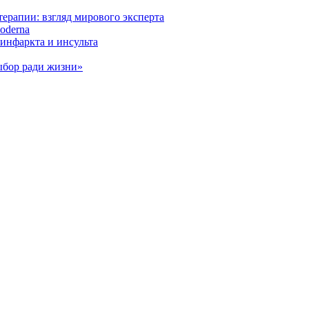
ерапии: взгляд мирового эксперта
oderna
инфаркта и инсульта
ыбор ради жизни»