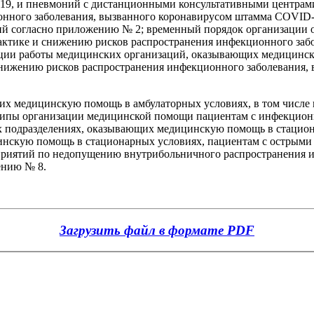
19, и пневмоний с дистанционными консультативными центрами
онного заболевания, вызванного коронавирусом штамма COVID-
й согласно приложению № 2; временный порядок организации ок
актике и снижению рисков распространения инфекционного заб
ции работы медицинских организаций, оказывающих медицинск
 снижению рисков распространения инфекционного заболевания,
их медицинскую помощь в амбулаторных условиях, в том числе
ипы организации медицинской помощи пациентам с инфекцион
х подразделениях, оказывающих медицинскую помощь в стацион
инскую помощь в стационарных условиях, пациентам с острым
приятий по недопущению внутрибольничного распространения 
ению № 8.
Загрузить файл в формате PDF