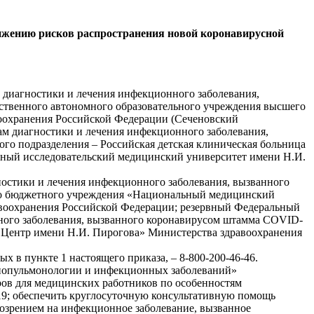
нижению рисков распространения новой коронавирусной
 диагностики и лечения инфекционного заболевания,
рственного автономного образовательного учреждения высшего
оохранения Российской Федерации (Сеченовский
ам диагностики и лечения инфекционного заболевания,
го подразделения – Российская детская клиническая больница
ьный исследовательский медицинский университет имени Н.И.
остики и лечения инфекционного заболевания, вызванного
ого бюджетного учреждения «Национальный медицинский
равоохранения Российской Федерации; резервный Федеральный
ного заболевания, вызванного коронавирусом штамма COVID-
 Центр имени Н.И. Пирогова» Министерства здравоохранения
 в пункте 1 настоящего приказа, – 8-800-200-46-46.
иопульмонологии и инфекционных заболеваний»
ров для медицинских работников по особенностям
9; обеспечить круглосуточную консультативную помощь
дозрением на инфекционное заболевание, вызванное