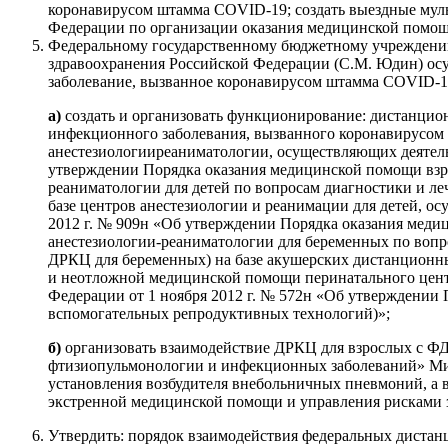
коронавирусом штамма COVID-19; создать выездные мул
Федерации по организации оказания медицинской помо
Федеральному государственному бюджетному учреждению
здравоохранения Российской Федерации (С.М. Юдин) ос
заболевание, вызванное коронавирусом штамма COVID-19.
а)
создать и организовать функционирование: дистанцио
инфекционного заболевания, вызванного коронавирусом 
анестезиологииреаниматологии, осуществляющих деятель
утверждении Порядка оказания медицинской помощи взр
реаниматологии для детей по вопросам диагностики и л
базе центров анестезиологии и реанимации для детей, о
2012 г. № 909н «Об утверждении Порядка оказания меди
анестезиологии-реаниматологии для беременных по вопр
ДРКЦ для беременных) на базе акушерских дистанционн
и неотложной медицинской помощи перинатального центр
Федерации от 1 ноября 2012 г. № 572н «Об утверждении
вспомогательных репродуктивных технологий)»;
б)
организовать взаимодействие ДРКЦ для взрослых с 
фтизиопульмонологии и инфекционных заболеваний» Мин
установления возбудителя внебольничных пневмоний, а 
экстренной медицинской помощи и управления рисками 
Утвердить: порядок взаимодействия федеральных дистан