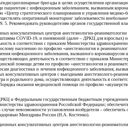
ьтидисциплинарные бригады в целях осуществления организаци
щи пациентам с инфекционным заболеванием, вызванным коро
 «Центр стратегического планирования и управления медико-
уществлять оперативный мониторинг заболеваемости внебольн
 5. Рекомендовать руководителям органов государственной вла
нных консультативных центров анестезиологии-реаниматологии 
штамма COVID-19, и пневмоний (далее – ДРКЦ для взрослых) н
ность в соответствии с приказом Министерства здравоохранения
ослому населению по профилю «анестезиология и реаниматолог
ечения инфекционного заболевания, вызванного коронавирусом 
существляющих деятельность в соответствии с приказом Министе
цинской помощи детям по профилю «анестезиология и реанимат
осам диагностики и лечения инфекционного заболевания, вызв
ых консультативных центров с выездными анестезиолого-реани
а и родильного дома, осуществляющих деятельность в соответ
 Порядка оказания медицинской помощи по профилю «акушерство
ФДРКЦ и Федеральным государственным бюджетным учреждение
истерства здравоохранения Российской Федерации; обеспечить
в случае невозможности установления возбудителя – обеспечит
здоровью Минздрава России (Н.А. Костенко).
ционных консультативных центров анестезиологии-реаниматоло