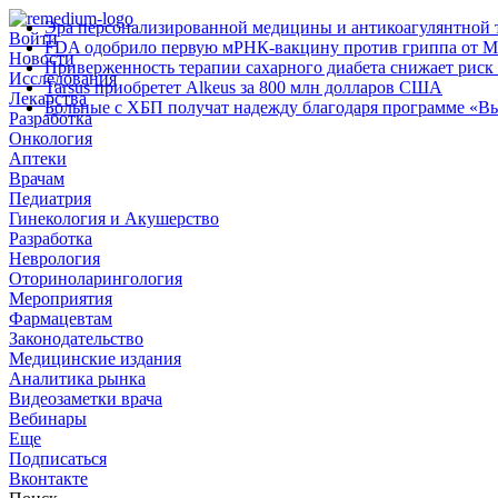
Эра персонализированной медицины и антикоагулянтной т
Войти
FDA одобрило первую мРНК‑вакцину против гриппа от M
Новости
Приверженность терапии сахарного диабета снижает риск 
Исследования
Tarsus приобретет Alkeus за 800 млн долларов США
Лекарства
Больные с ХБП получат надежду благодаря программе «В
Разработка
Онкология
Аптеки
Врачам
Педиатрия
Гинекология и Акушерство
Разработка
Неврология
Оториноларингология
Мероприятия
Фармацевтам
Законодательство
Медицинские издания
Аналитика рынка
Видеозаметки врача
Вебинары
Еще
Подписаться
Вконтакте