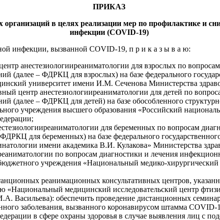
ПРИКАЗ
 организаций в целях реализации мер по профилактике и с
инфекции (COVID-19)
ой инфекции, вызванной COVID-19, п р и к а з ы в а ю:
ентр анестезиологииреаниматологии для взрослых по вопросам
й (далее – ФДРКЦ для взрослых) на базе федерального госуда
инский университет имени И.М. Сеченова Министерства здрав
ный центр анестезиологииреаниматологии для детей по вопрос
й (далее – ФДРКЦ для детей) на базе обособленного структурно
льного учреждения высшего образования «Российский национал
едерации;
стезиологииреаниматологии для беременных по вопросам диагн
 ФДРКЦ для беременных) на базе федерального государственн
ринатологии имени академика В.И. Кулакова» Министерства зд
реаниматологии по вопросам диагностики и лечения инфекцион
го бюджетного учреждения «Национальный медико-хирургический
анционных реанимационных консультативных центров, указанных
ю «Национальный медицинский исследовательский центр фтиз
.А. Васильева): обеспечить проведение дистанционных семина
онного заболевания, вызванного коронавирусом штамма COVID-1
едерации в сфере охраны здоровья в случае выявления лиц с по