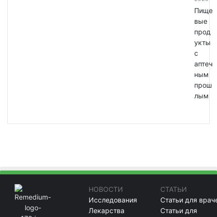
Пище
вые
прод
укты
с
аптеч
ным
прош
лым
НОВОСТИ
СТАТЬИ
Исследования
Статьи для врач
Лекарства
Статьи для