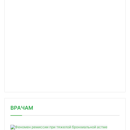
/news/zaregistrirovan-test-dlya-vyya/
ВРАЧАМ