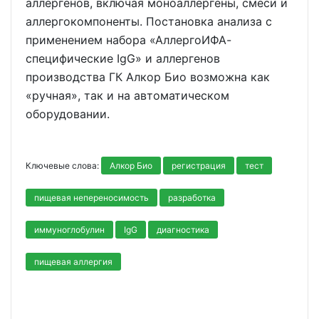
аллергенов, включая моноаллергены, смеси и
аллергокомпоненты. Постановка анализа с
применением набора «АллергоИФА-
специфические IgG» и аллергенов
производства ГК Алкор Био возможна как
«ручная», так и на автоматическом
оборудовании.
Ключевые слова:
Алкор Био
регистрация
тест
пищевая непереносимость
разработка
иммуноглобулин
IgG
диагностика
пищевая аллергия