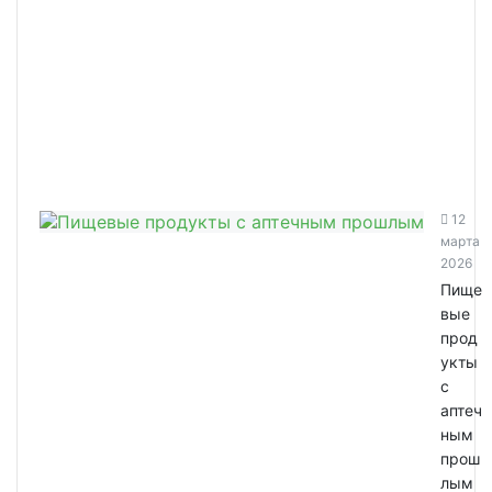
12
марта
2026
Пище
вые
прод
укты
с
аптеч
ным
прош
лым