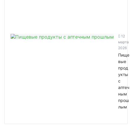
12
марта
2026
Пище
вые
прод
укты
с
аптеч
ным
прош
лым