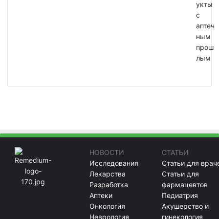
укты
с
аптеч
ным
прош
лым
НОВОСТИ
СТАТЬИ
Исследования
Статьи для врач
Лекарства
Статьи для
Разработка
фармацевтов
Аптеки
Педиатрия
Онкология
Акушерство и
Неврология
гинекология