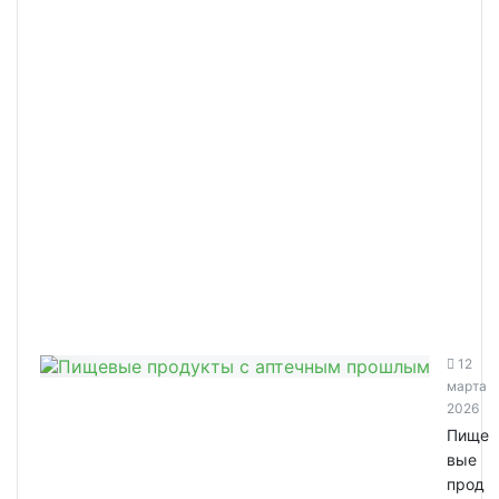
12
марта
2026
Пище
вые
прод