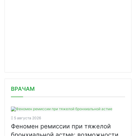
/news/vrachi-samgmu-spasli-patsienta/
ВРАЧАМ
5 августа 2026
Феномен ремиссии при тяжелой
бронхиальной астме: возможности