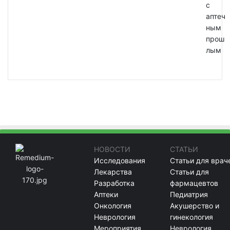
с
аптеч
ным
прош
лым
НОВОСТИ
СТАТЬИ
Исследования
Статьи для врач
Лекарства
Статьи для
Разработка
фармацевтов
Аптеки
Педиатрия
Онкология
Акушерство и
Неврология
гинекология
Мероприятия
Неврология