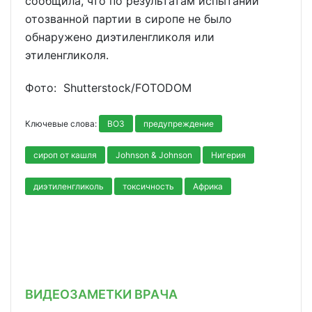
сообщила, что по результатам испытаний
отозванной партии в сиропе не было
обнаружено диэтиленгликоля или
этиленгликоля.
Фото: Shutterstoсk/FOTODOM
Ключевые слова:
ВОЗ
предупреждение
сироп от кашля
Johnson & Johnson
Нигерия
диэтиленгликоль
токсичность
Африка
ВИДЕОЗАМЕТКИ ВРАЧА