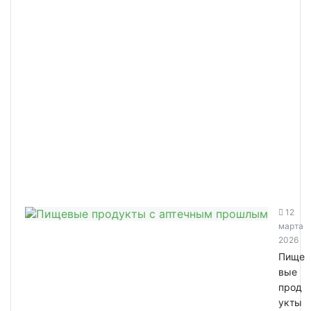
12
марта
2026
Пище
вые
прод
укты