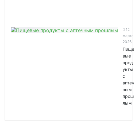
12
марта
2026
Пище
вые
прод
укты
с
аптеч
ным
прош
лым