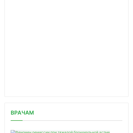
/news/viagra-mozhet-pomoch-v-lecheni/
ВРАЧАМ