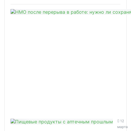
12
марта