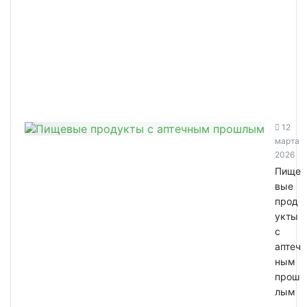
12
марта
2026
Пище
вые
прод
укты
с
аптеч
ным
прош
лым