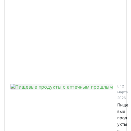
12
марта
2026
Пище
вые
прод
укты
с