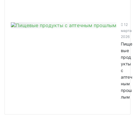
12
марта
2026
Пище
вые
прод
укты
с
аптеч
ным
прош
лым