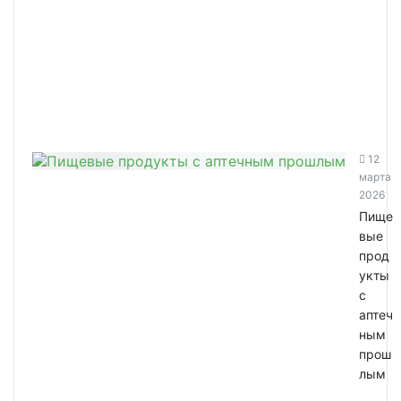
12
марта
2026
Пище
вые
прод
укты
с
аптеч
ным
прош
лым