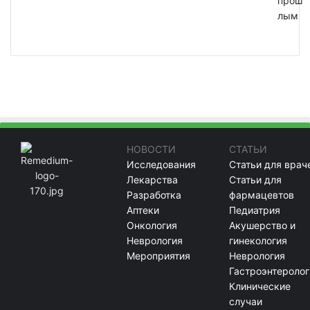
прош
лым
НОВОСТИ
СТАТЬИ
Исследования
Статьи для врач
Лекарства
Статьи для
Разработка
фармацевтов
Аптеки
Педиатрия
Онкология
Акушерство и
Неврология
гинекология
Мероприятия
Неврология
Гастроэнтеролог
Клинические
случаи