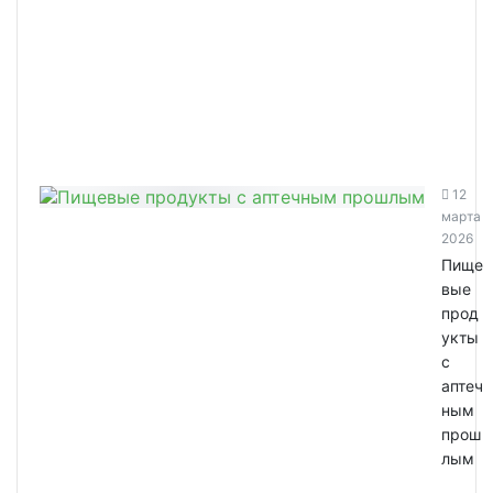
12
марта
2026
Пище
вые
прод
укты
с
аптеч
ным
прош
лым