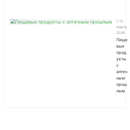
12
марта
2026
Пище
вые
прод
укты
с
аптеч
ным
прош
лым