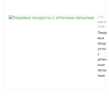
12
марта
2026
Пище
вые
прод
укты
с
аптеч
ным
прош
лым