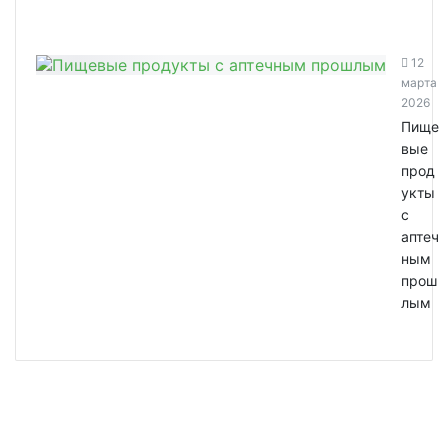
12
марта
2026
Пище
вые
прод
укты
с
аптеч
ным
прош
лым