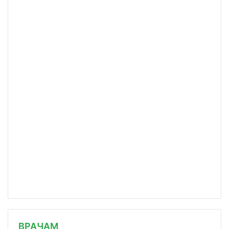
/news/v-pervom-chtenii-odobren-zakon/
ВРАЧАМ