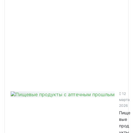
12
марта
2026
Пище
вые
прод
укты