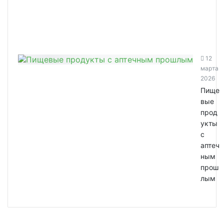
12
марта
2026
Пище
вые
прод
укты
с
аптеч
ным
прош
лым