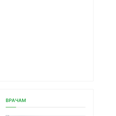
news/v-nmits-radiologii-provedena-s/
ВРАЧАМ