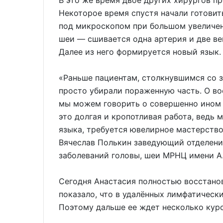
В это же время двое других хирургов пр
Некоторое время спустя начали готовит
под микроскопом при большом увеличен
шеи — сшивается одна артерия и две ве
Далее из него формируется новый язык.
«Раньше пациентам, столкнувшимся со 
просто убирали пораженную часть. О во
мы можем говорить о совершенно ином 
это долгая и кропотливая работа, вед
языка, требуется ювелирное мастерств
Вячеслав Полькин заведующий отделени
заболеваний головы, шеи МРНЦ имени А.
Сегодня Анастасия полностью восстанов
показало, что в удалённых лимфатическ
Поэтому дальше ее ждет несколько курс