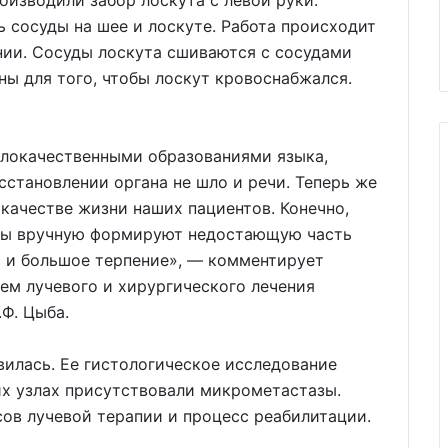
оизводили забор лоскута с левой руки.
ь сосуды на шее и лоскуте. Работа происходит
ии. Сосуды лоскута сшиваются с сосудами
ны для того, чтобы лоскут кровоснабжался.
злокачественными образованиями языка,
сстановлении органа не шло и речи. Теперь же
качестве жизни наших пациентов. Конечно,
ь мы вручную формируют недостающую часть
о и большое терпение», — комментирует
ем лучевого и хирургического лечения
Ф. Цыба.
илась. Ее гистологическое исследование
их узлах присутствовали микрометастазы.
ов лучевой терапии и процесс реабилитации.