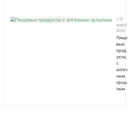
12
марта
2026
Пище
вые
прод
укты
с
аптеч
ным
прош
лым