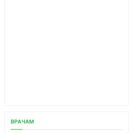
/news/v-fonde-krug-dobra-proshlo-nov/
ВРАЧАМ